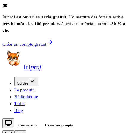
🎓
Iniprof est ouvert en
accès gratuit
. L'ouverture des forfaits arrive
très bientôt
- les
100 premiers
à activer un forfait auront
-30 % à
vie
.
Créer un compte gratuit
ini
prof
Guides
Le produit
Bibliothèque
Tarifs
Blog
Connexion
Créer un compte